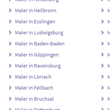
Maler in Heilbronn
M
Maler in Esslingen
M
Maler in Ludwigsburg
M
Maler in Baden-Baden
M
Maler in Göppingen
M
Maler in Ravensburg
M
Maler in Lörrach
M
Maler in Fellbach
M
Maler in Bruchsal
M
Maler in Rottenburg
M