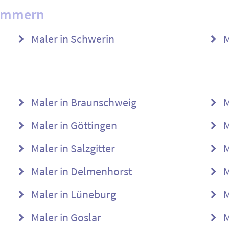
pommern
Maler in Schwerin
M
Maler in Braunschweig
M
Maler in Göttingen
M
Maler in Salzgitter
M
Maler in Delmenhorst
M
Maler in Lüneburg
M
Maler in Goslar
M