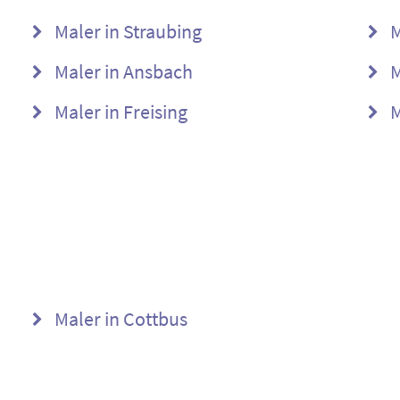
Maler in Straubing
M
Maler in Ansbach
M
Maler in Freising
M
Maler in Cottbus