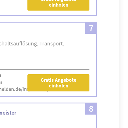
einholen
7
haltsauflösung
Transport
5
Gratis Angebote
n
einholen
helden.de/impressum/
8
meister