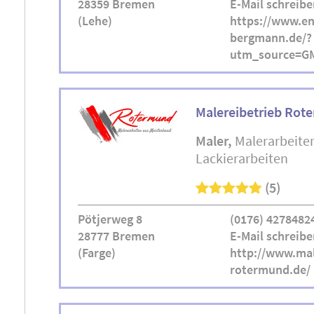
28359 Bremen
E-Mail schreibe
(Lehe)
https://www.e
bergmann.de/?
utm_source=G
Malereibetrieb Rot
Maler
Malerarbeite
Lackierarbeiten
(5)
Pötjerweg 8
(0176) 4278482
28777 Bremen
E-Mail schreibe
(Farge)
http://www.mal
rotermund.de/