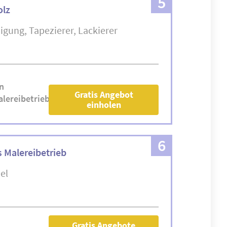
5
olz
nigung
Tapezierer
Lackierer
n
Gratis Angebot
lereibetrieb-
einholen
6
s Malereibetrieb
el
Gratis Angebote