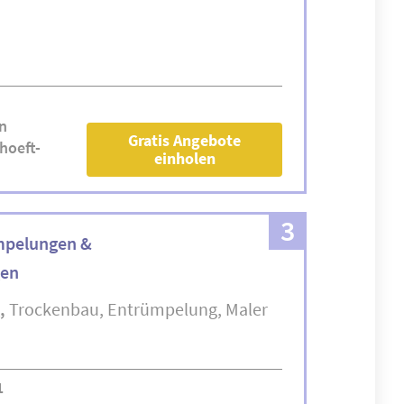
n
Gratis Angebote
hoeft-
einholen
3
mpelungen &
gen
Trockenbau
Entrümpelung
Maler
1