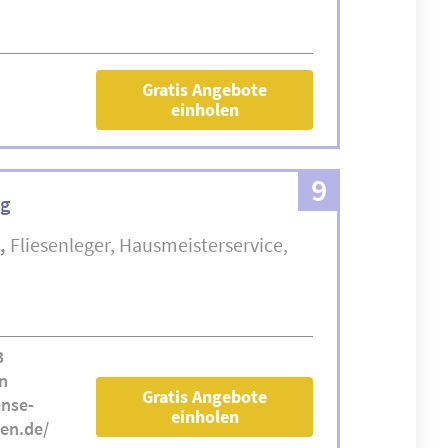
Gratis Angebote
einholen
9
ng
Fliesenleger
Hausmeisterservice
3
n
Gratis Angebote
nse-
einholen
en.de/