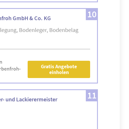
10
nfroh GmbH & Co. KG
legung
Bodenleger
Bodenbelag
n
Gratis Angebote
rbenfroh-
einholen
11
r- und Lackierermeister