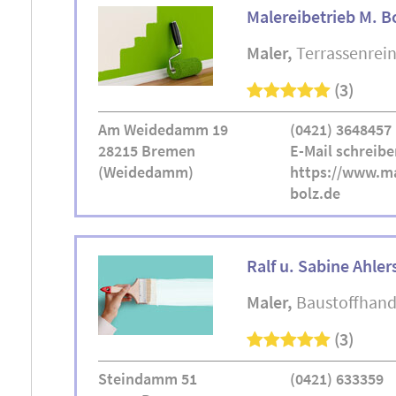
Malereibetrieb M. B
Maler
Terrassenrei
(3)
Am Weidedamm 19
(0421) 3648457
28215 Bremen
E-Mail schreibe
(Weidedamm)
https://www.ma
bolz.de
Ralf u. Sabine Ahler
Maler
Baustoffhand
(3)
Steindamm 51
(0421) 633359