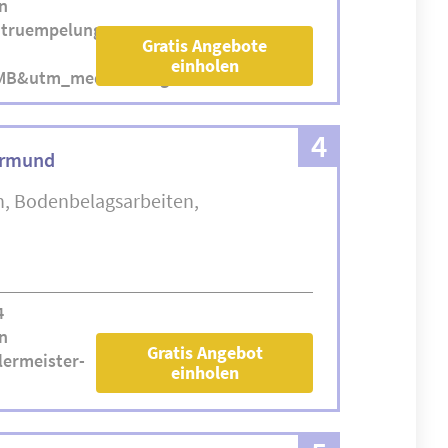
n
ntruempelung-
Gratis Angebote
einholen
MB&utm_medium=organic
4
ermund
n
Bodenbelagsarbeiten
4
n
Gratis Angebot
ermeister-
einholen