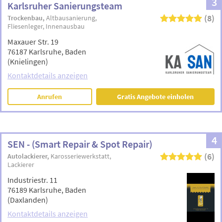
3
Karlsruher Sanierungsteam
(8)
Trockenbau
Altbausanierung
Fliesenleger
Innenausbau
Maxauer Str. 19
76187 Karlsruhe, Baden
(Knielingen)
Kontaktdetails anzeigen
Anrufen
Gratis Angebote einholen
4
SEN - (Smart Repair & Spot Repair)
(6)
Autolackierer
Karosseriewerkstatt
Lackierer
Industriestr. 11
76189 Karlsruhe, Baden
(Daxlanden)
Kontaktdetails anzeigen