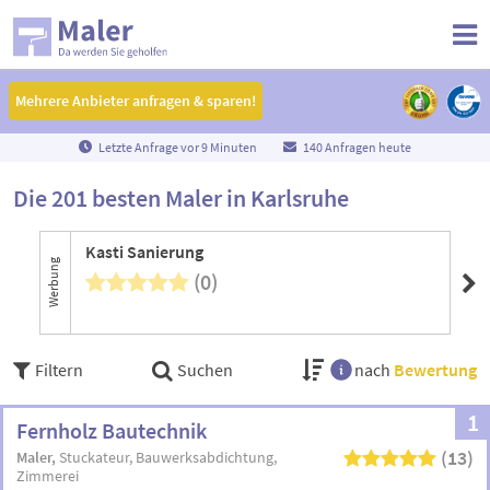
Mehrere Anbieter anfragen & sparen!
Mehrere Anbieter anfragen & sparen!
Letzte Anfrage vor
9
Minuten
140 Anfragen heute
Die 201 besten Maler in Karlsruhe
Kasti Sanierung
Ma
Werbung
(0)
Filtern
Suchen
nach
Bewertung
1
Fernholz Bautechnik
(13)
Maler
Stuckateur
Bauwerksabdichtung
Zimmerei