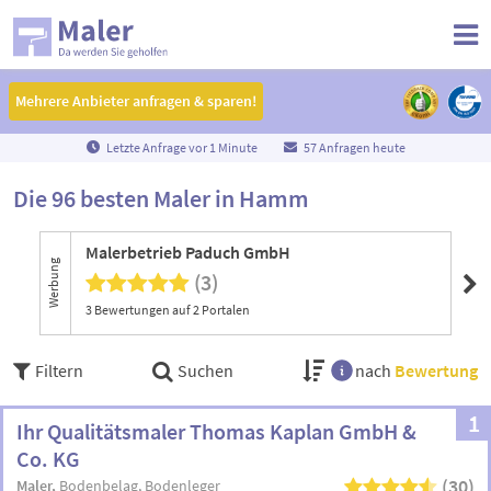
Mehrere Anbieter anfragen & sparen!
Mehrere Anbieter anfragen & sparen!
Letzte Anfrage vor
1
Minute
57 Anfragen heute
Die 96 besten Maler in Hamm
Malerbetrieb Paduch GmbH
In
Werbung
(3)
3 Bewertungen auf 2 Portalen
Ein
Filtern
Suchen
nach
Bewertung
1
Ihr Qualitätsmaler Thomas Kaplan GmbH &
Co. KG
(30)
Maler
Bodenbelag
Bodenleger