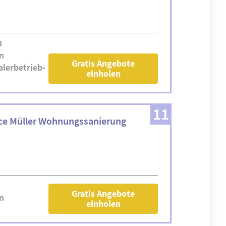
8
n
Gratis Angebote
lerbetrieb-
einholen
11
ce Müller Wohnungssanierung
Gratis Angebote
n
einholen