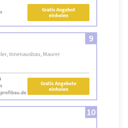
Gratis Angebot
n
einholen
9
ler
Innenausbau
Maurer
4
Gratis Angebote
n
einholen
profibau.de
10