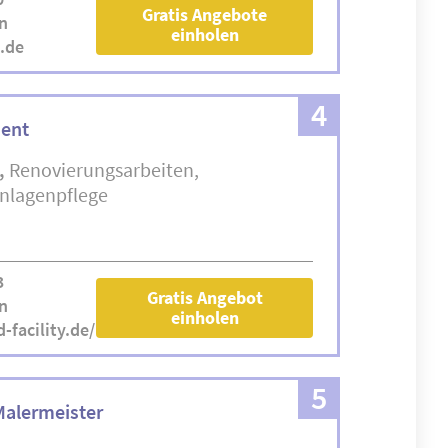
Gratis Angebote
n
einholen
.de
4
ment
Renovierungsarbeiten
nlagenpflege
3
Gratis Angebot
n
einholen
-facility.de/
5
alermeister