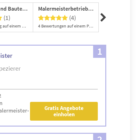
Mika Holz und Bautenschutz
Malermeisterbetrieb Paint Brothers
PAMIR BERG
(1)
(4)
(1
Eine Bewertung auf einem Portal
4 Bewertungen auf einem Portal
1
ister
pezierer
2
n
Gratis Angebote
lermeister-
einholen
2