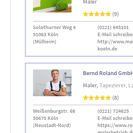
Maler
(9)
Solothurner Weg 4
(0221) 645101
51063 Köln
E-Mail schreibe
(Mülheim)
http://www.mal
koeln.de
Bernd Roland Gmb
Maler
Tapezierer
L
(8)
Weißenburgstr. 68
(0221) 724625
50670 Köln
E-Mail schreibe
(Neustadt-Nord)
https://www.ro
malerbetrieb.d