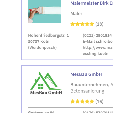
Malermeister Dirk E
Maler
(18)
Hohenfriedbergstr. 1
(0221) 2901814
50737 Köln
E-Mail schreibe
(Weidenpesch)
http://www.mal
essling.koeln
MesBau GmbH
Bauunternehmen
A
Betonsanierung
(16)
Gottesweg 56
(0176) 5797014