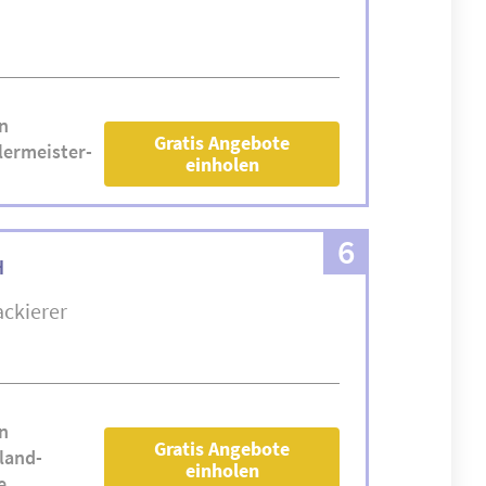
n
Gratis Angebote
ermeister-
einholen
6
H
ackierer
n
Gratis Angebote
land-
einholen
e