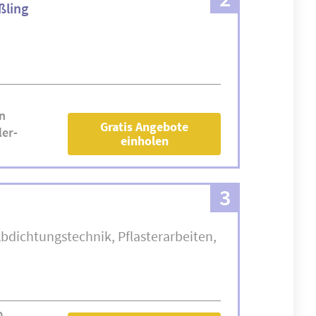
ßling
n
Gratis Angebote
er-
einholen
3
bdichtungstechnik
Pflasterarbeiten
0