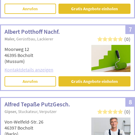
Anrufen
Gratis Angebote einholen
7
Albert Potthoff Nachf.
(0)
Maler
Gerüstbau
Lackierer
Moorweg 12
46395 Bocholt
(Mussum)
Kontaktdetails anzeigen
Anrufen
Gratis Angebote einholen
8
Alfred Tepaße PutzGesch.
(0)
Gipser
Stuckateur
Verputzer
Von-Welfeld-Str. 26
46397 Bocholt
(Barlo)