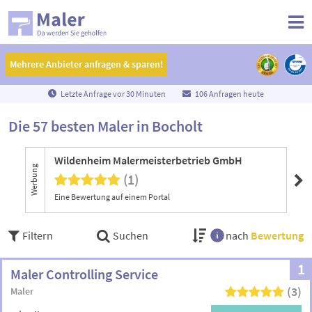
Mehrere Anbieter anfragen & sparen!
Mehrere Anbieter anfragen & sparen!
Letzte Anfrage vor
3
0
Minuten
106 Anfragen heute
Die 57 besten Maler in Bocholt
Wildenheim Malermeisterbetrieb GmbH
Ra
Werbung
(1)
Eine Bewertung auf einem Portal
Filtern
Suchen
nach
Bewertung
1
Maler Controlling Service
(3)
Maler