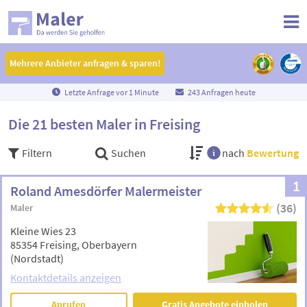
Mehrere Anbieter anfragen & sparen!
Mehrere Anbieter anfragen & sparen!
Letzte Anfrage vor
1
Minute
243 Anfragen heute
Die 21 besten Maler in Freising
Filtern
Suchen
nach
Bewertung
1
Roland Amesdörfer Malermeister
(36)
Maler
Kleine Wies 23
85354 Freising, Oberbayern
(Nordstadt)
Kontaktdetails anzeigen
Anrufen
Gratis Angebote einholen