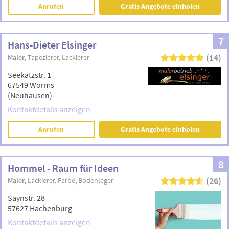
Anrufen
Gratis Angebote einholen
7
Hans-Dieter Elsinger
(14)
Maler
Tapezierer
Lackierer
Seekatzstr. 1
67549 Worms
(Neuhausen)
Kontaktdetails anzeigen
Anrufen
Gratis Angebote einholen
8
Hommel - Raum für Ideen
(26)
Maler
Lackierer
Farbe
Bodenleger
Saynstr. 28
57627 Hachenburg
Kontaktdetails anzeigen