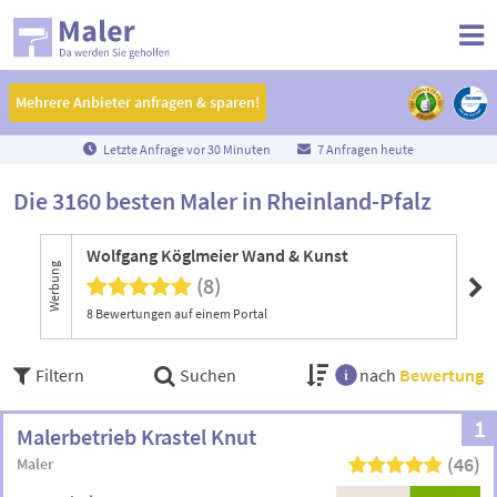
Mehrere Anbieter anfragen & sparen!
Mehrere Anbieter anfragen & sparen!
Letzte Anfrage vor
3
0
Minuten
7 Anfragen heute
Die 3160 besten Maler in Rheinland-Pfalz
Wolfgang Köglmeier Wand & Kunst
TB
Werbung
(8)
8 Bewertungen auf einem Portal
Filtern
Suchen
nach
Bewertung
1
Malerbetrieb Krastel Knut
(46)
Maler