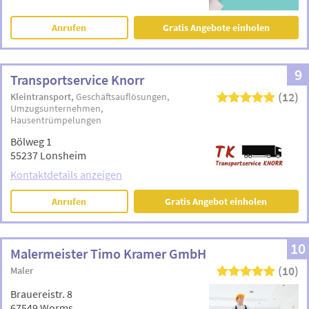
Anrufen
Gratis Angebote einholen
9
Transportservice Knorr
(12)
Kleintransport
Geschäftsauflösungen
Umzugsunternehmen
Hausentrümpelungen
Bölweg 1
55237 Lonsheim
Kontaktdetails anzeigen
Anrufen
Gratis Angebot einholen
10
Malermeister Timo Kramer GmbH
(10)
Maler
Brauereistr. 8
67549 Worms