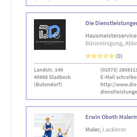
Die Dienstleistunge
Hausmeisterservice
Büroreinigung
Abbr
(0)
Landstr. 149
(01573) 280811
45968 Gladbeck
E-Mail schreibe
(Butendorf)
http://www.die
dienstleistung
Erwin Oboth Malerm
Maler
Lackierer