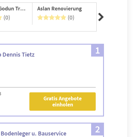
Oleksandr Godun Trockenbau
Aslan Renovierung
Renovio Haus 
(0)
(0)
(0
1
 Dennis Tietz
8
Gratis Angebote
einholen
2
 Bodenleger u. Bauservice