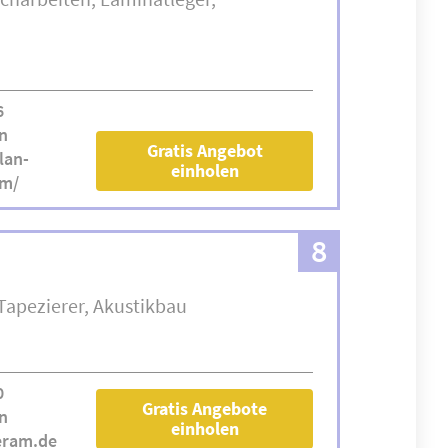
6
n
Gratis Angebot
lan-
einholen
om/
8
Tapezierer
Akustikbau
0
Gratis Angebote
n
einholen
eram.de