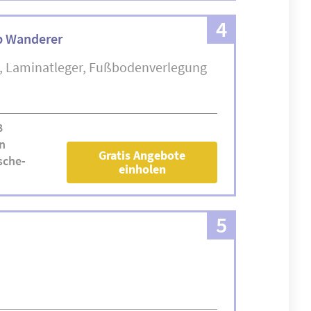
4
b Wanderer
Laminatleger
Fußbodenverlegung
8
n
Gratis Angebote
sche-
einholen
5