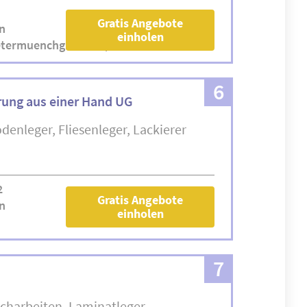
Gratis Angebote
n
einholen
etermuenchgmbh.de/
6
ung aus einer Hand UG
denleger
Fliesenleger
Lackierer
2
Gratis Angebote
n
einholen
7
charbeiten
Laminatleger