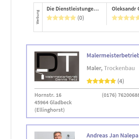
Die Dienstleistungen 24
Werbung
(0)
Malermeisterbetrieb
Maler
Trockenbau
(4)
Hornstr. 16
(0176) 7620068
45964 Gladbeck
(Ellinghorst)
Andreas Jan Nalepa