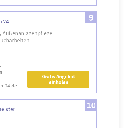
9
n 24
Außenanlagenpflege
ucharbeiten
1
n
Gratis Angebot
-
einholen
en-24.de
10
eister