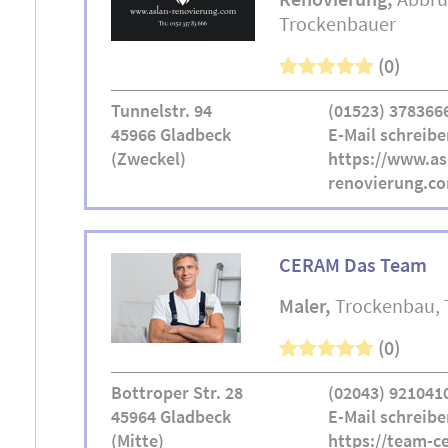
Trockenbauer
(0)
Tunnelstr. 94
(01523) 378366
45966 Gladbeck
E-Mail schreibe
(Zweckel)
https://www.as
renovierung.c
CERAM Das Team
Maler
Trockenbau
(0)
Bottroper Str. 28
(02043) 921041
45964 Gladbeck
E-Mail schreibe
(Mitte)
https://team-c