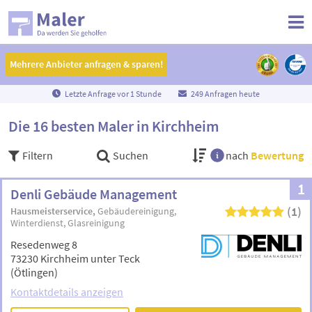
Mehrere Anbieter anfragen & sparen!
Mehrere Anbieter anfragen & sparen!
Letzte Anfrage vor
1
Stunde
249 Anfragen heute
Die 16 besten Maler in Kirchheim
Filtern
Suchen
nach
Bewertung
1
Denli Gebäude Management
(1)
Hausmeisterservice
Gebäudereinigung
Winterdienst
Glasreinigung
Resedenweg 8
73230 Kirchheim unter Teck
(Ötlingen)
Kontaktdetails anzeigen