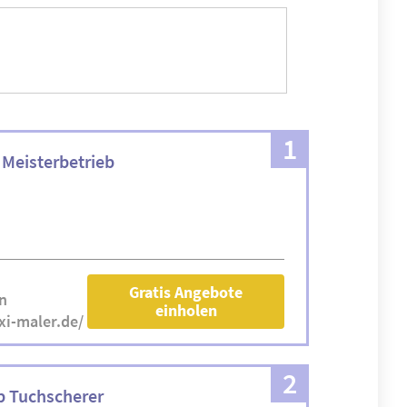
1
 Meisterbetrieb
Gratis Angebote
n
einholen
i-maler.de/
2
b Tuchscherer