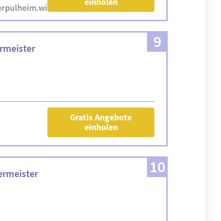
einholen
erpulheim.wixsite.com/website
9
rmeister
Gratis Angebote
einholen
10
ermeister