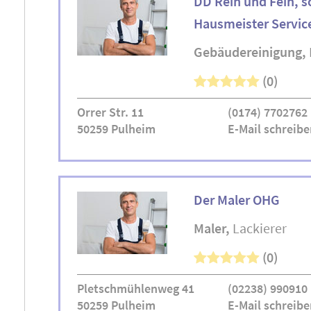
DD Rein und Fein, so
Hausmeister Servic
Gebäudereinigung
(0)
Orrer Str. 11
(0174) 7702762
50259 Pulheim
E-Mail schreibe
Der Maler OHG
Maler
Lackierer
(0)
Pletschmühlenweg 41
(02238) 990910
50259 Pulheim
E-Mail schreibe