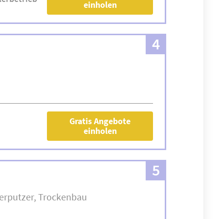
einholen
4
Gratis Angebote
einholen
5
erputzer
Trockenbau