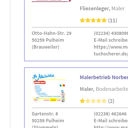
Fliesenleger
Maler
(11)
Otto-Hahn-Str. 29
(02234) 430809
50259 Pulheim
E-Mail schreibe
(Brauweiler)
https://www.ma
tuchscherer.de
Malerbetrieb Norbe
Maler
Bodenarbeit
(2)
Gartenstr. 8
(02238) 462646
50259 Pulheim
E-Mail schreibe
(Stommeln)
http://www.mal