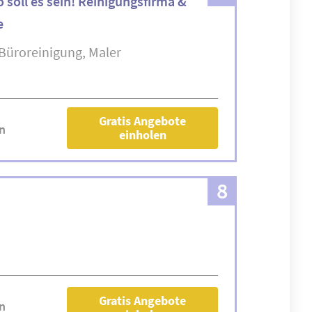
 soll es sein! Reinigungsfirma &
e
Büroreinigung
Maler
Gratis Angebote
n
einholen
8
Gratis Angebote
n