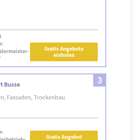
8
n
Gratis Angebote
lermeister-
einholen
/
3
rt Busse
en
Fassaden
Trockenbau
n
Gratis Angebot
erbetrieb-