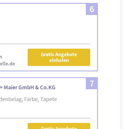
6
Gratis Angebote
n
einholen
elle.de
7
 + Maier GmbH & Co.KG
denbelag
Farbe
Tapete
Gratis Angebote