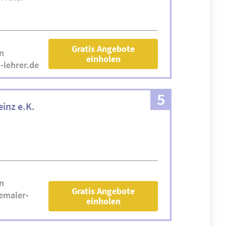
Gratis Angebote
n
einholen
-lehrer.de
5
einz e.K.
n
Gratis Angebote
emaler-
einholen