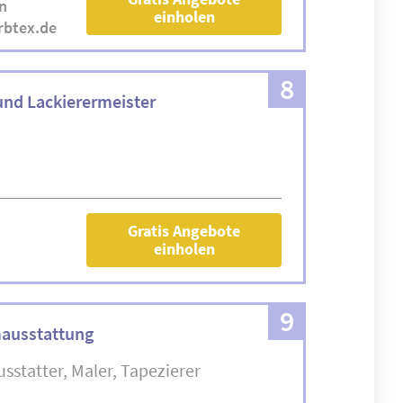
n
einholen
rbtex.de
8
 und Lackierermeister
Gratis Angebote
einholen
9
mausstattung
sstatter
Maler
Tapezierer