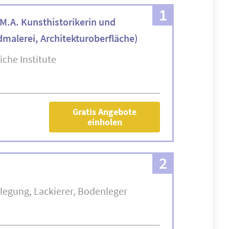
1
r M.A. Kunsthistorikerin und
malerei, Architekturoberfläche)
iche Institute
Gratis Angebote
einholen
2
legung
Lackierer
Bodenleger