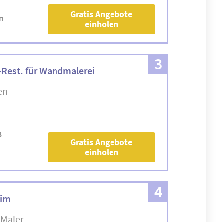
Gratis Angebote
n
einholen
3
-Rest. für Wandmalerei
en
8
Gratis Angebote
einholen
4
him
Maler