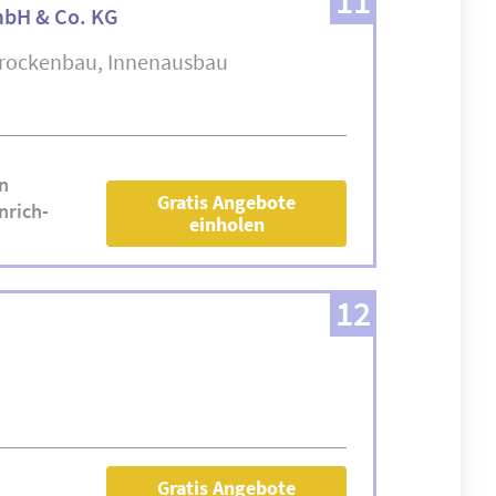
11
mbH & Co. KG
rockenbau
Innenausbau
n
Gratis Angebote
nrich-
einholen
12
Gratis Angebote