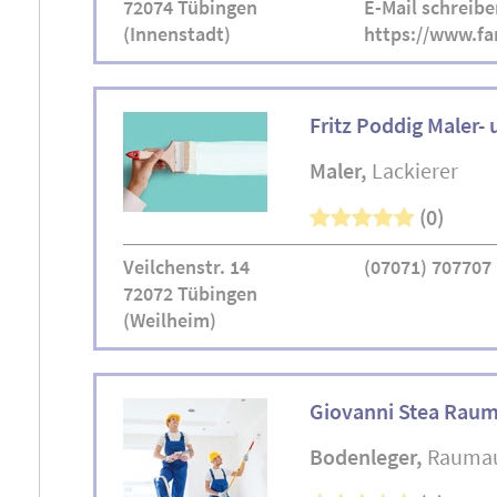
72074 Tübingen
E-Mail schreibe
(Innenstadt)
https://www.fa
Fritz Poddig Maler-
Maler
Lackierer
(0)
Veilchenstr. 14
(07071) 707707
72072 Tübingen
(Weilheim)
Giovanni Stea Rau
Bodenleger
Raumau