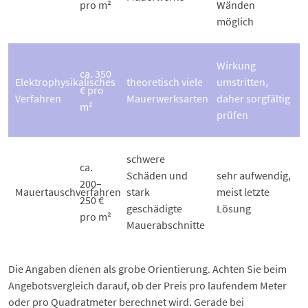
pro m²
Wänden
möglich
Wirkung
ca. 350
Elektrophysikalisches
theoretisch viele
umstritten,
€ pro
Verfahren
Mauerwerksarten
daher sorgfältig
m²
prüfen
schwere
ca.
Schäden und
sehr aufwendig,
200–
Mauertauschverfahren
stark
meist letzte
250 €
geschädigte
Lösung
pro m²
Mauerabschnitte
Die Angaben dienen als grobe Orientierung. Achten Sie beim
Angebotsvergleich darauf, ob der Preis pro laufendem Meter
oder pro Quadratmeter berechnet wird. Gerade bei