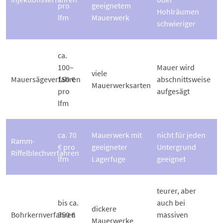
pro
geeignetem
Hohlräumen
lfm
Mauerwerk
schwieriger
ca.
100–
Mauer wird
viele
Mauersägeverfahren
150 €
abschnittsweise
Mauerwerksarten
pro
aufgesägt
lfm
ca. 70
Mauerwerk mit
nicht für jeden
Ramm-
€ pro
geeigneter
Untergrund
Riffelblechverfahren
lfm
Lagerfuge
geeignet
teurer, aber
bis ca.
auch bei
dickere
Bohrkernverfahren
350 €
massiven
Mauerwerke