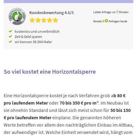
7
Kundenbewertung 4.6/5
Letzte Anfrage vor
Minuten
6
Bereits
Anfragen heute
kostenlos und unverbindlich
Zeit & Geld sparen
wir kennen 36.564 Maler
So viel kostet eine Horizontalsperre
Eine Horizontalsperre kostet je nach Verfahren grob a
b 80 €
pro laufendem Meter
oder
70 bis 350 € pro m²
. Im Neubau ist
sie ohnehin Standard und lässt sich meist schon für
50 bis 150
€ pro laufendem Meter
einplane. Die genannten höheren
Werte betreffen vor allem den nachträglichen Einbau im Altbau,
der aufwendiger ist. Welche Einheit verwendet wird, hängt vom