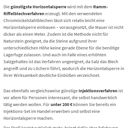
Die
günstigste Horizontalsperre
wird mit dem
Ramm-
Riffelblechverfahren
erzeugt. Mit den verwendeten
Chromnickelstahlblechen lässt sich relativ leicht eine
Horizontalsperre einbauen – vorausgesetzt, die Mauer ist nicht
dicker als einen Meter. Zudem ist die Methode nicht für
Naturstein geeignet, da die Steine aufgrund ihrer
unterschiedlichen Höhe keine gerade Ebene für die benötige
Lagerfuge zulassen. Und auch im Falle eines erhöhten
Salzgehaltes ist das Verfahren ungeeignet, da Salz das Blech
angreift und zu Löchern führt, wodurch die Horizontalsperre in
ihrer Wirksamkeit deutliche Einbüßen verzeichnet.
Das ebenfalls vergleichsweise günstige
Injektionsverfahren
ist
vor allem für Personen interessant, die selbst handwerklich
tätig werden wollen. Für
unter 200 €
können Sie bereits ein
Injektions-Set im Handel erwerben und
selbst eine
Horizontalsperre machen
.
Der Profi kostet natürlich mehr, bringt dafür aber Erfahrung