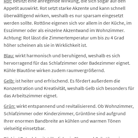
Rot:
besitzt eine anregende Wirkung, die sich sogar auf den
Appetit auswirkt. Rot setzt starke Akzente und kann schnell
überwältigend wirken, weshalb es nur sparsam eingesetzt
werden sollte. Rottöne eigenen sich vor allem in der Küche, im
Esszimmer oder als einzelne
Akzentwand
im Wohnzimmer.
Achtung: Rot lässt die Zimmertemperatur um bis zu 4 Grad
höher scheinen als sie in Wirklichkeit ist.
Blau:
wirkt harmonisch und beruhigend, weshalb es sich
hervorragend für das Schlafzimmer oder Badezimmer eignet.
Kühle Blautöne wirken zudem raumvergrößernd.
Gelb:
ist heiter und erfrischend. Es fördert außerdem die
Konzentration und Kreativität, weshalb Gelb sich besonders für
das Arbeitszimmer eignet.
Grün:
wirkt entspannend und revitalisierend. Ob Wohnzimmer,
Schlafzimmer oder Kinderzimmer, Grüntöne sind aufgrund
Ihrer enormen Bandbreite an kühlen und warmen Tönen
vielseitig einsetzbar.