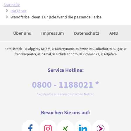
Startseite
Ratgeber
Wandfarbe Ideen: Für jede Wand die passende Farbe
Über uns
Impressum
Datenschutz
ANB
Foto: istock – © Alpgiray Kelem, © KatarzynaBialasiewicz, © Gladiathor, © Bulgac, ©
franckreporter, © in4mal, © archideaphoto, © Richman21, © Artjafara
Service Hotline:
0800 - 1188021 *
* kostenlos aus allen deutschen Netzen
Besuchen Sie uns auf: