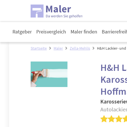
Ratgeber
Preisvergleich
Maler finden
Barrierefre
Startseite
Maler
Zella-Mehlis
H&H Lackier- und
H&H L
Karos
Hoff
Karosserie
Autolackier