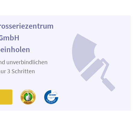
arosseriezentrum
 GmbH
 einholen
und unverbindlichen
ur 3 Schritten
n