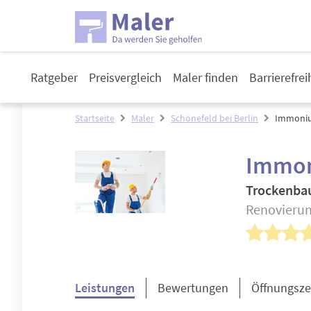
Ratgeber
Preisvergleich
Maler finden
Barrierefre
Startseite
Maler
Schönefeld bei Berlin
Immoniu
Immon
Trockenba
Renovierun
Leistungen
Bewertungen
Öffnungsze