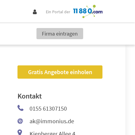
Ein Portal der
Firma eintragen
Gratis Angebote einholen
Kontakt
0155 61307150
ak@immonius.de
Kienberger Allee 4