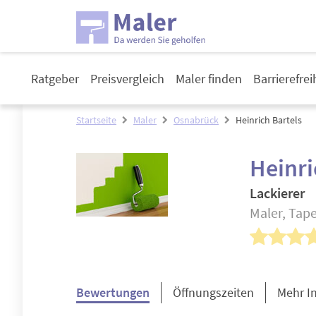
Ratgeber
Preisvergleich
Maler finden
Barrierefre
Startseite
Maler
Osnabrück
Heinrich Bartels
Heinri
Lackierer
Maler, Tape
Bewertungen
Öffnungszeiten
Mehr I