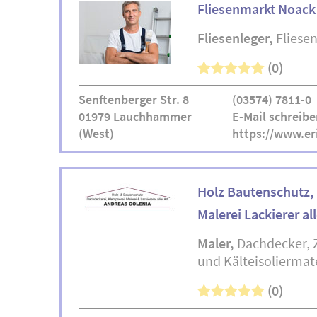
Fliesenmarkt Noac
Fliesenleger
Fliese
(0)
Senftenberger Str. 8
(03574) 7811-0
01979 Lauchhammer
E-Mail schreibe
(West)
https://www.er
Holz Bautenschutz,
Malerei Lackierer al
Maler
Dachdecker
und Kälteisoliermate
(0)