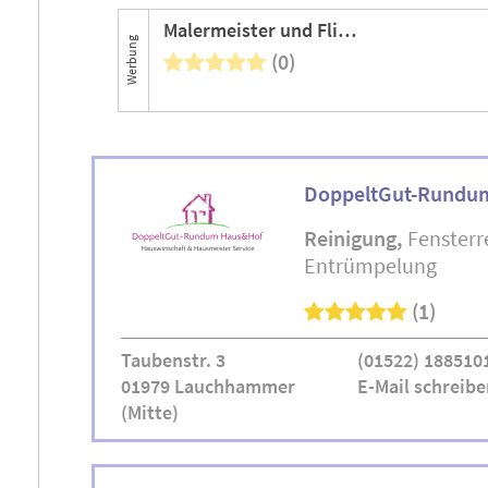
Malermeister und Fliesenleger, Dirk Linde
Werbung
(0)
DoppeltGut-Rundum
Reinigung
Fensterr
Entrümpelung
(1)
Taubenstr. 3
(01522) 188510
01979 Lauchhammer
E-Mail schreibe
(Mitte)