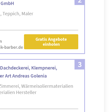
k GmbH
n
Teppich
Maler
Gratis Angebote
n
einholen
ik-barber.de
3
 Dachdeckerei, Klempnerei,
ler Art Andreas Golenia
Zimmerei
Wärmeisoliermaterialien
rialien Hersteller