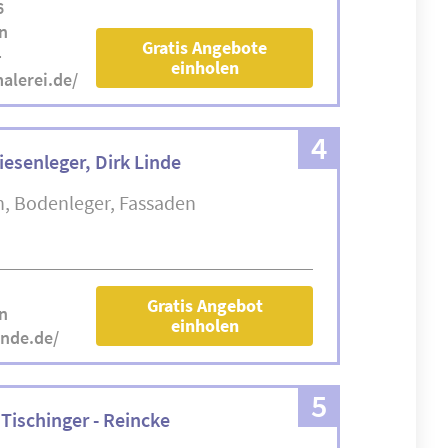
6
n
Gratis Angebote
-
einholen
alerei.de/
4
iesenleger, Dirk Linde
n
Bodenleger
Fassaden
Gratis Angebot
n
einholen
inde.de/
5
Tischinger - Reincke