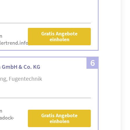
Gratis Angebote
n
einholen
ertrend.info/
6
 GmbH & Co. KG
ung
Fugentechnik
n
Gratis Angebote
adock-
einholen