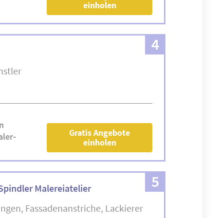
einholen
4
stler
n
Gratis Angebote
ler-
einholen
5
Spindler Malereiatelier
ngen
Fassadenanstriche
Lackierer