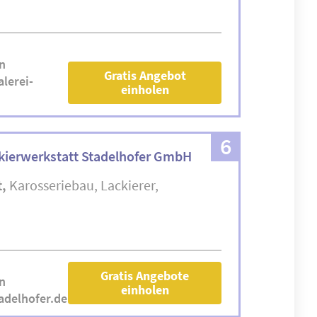
n
Gratis Angebot
lerei-
einholen
6
ckierwerkstatt Stadelhofer GmbH
t
Karosseriebau
Lackierer
Gratis Angebote
n
einholen
adelhofer.de