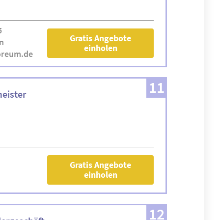
5
Gratis Angebote
n
einholen
oreum.de
11
meister
Gratis Angebote
einholen
12