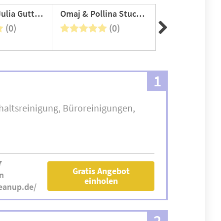
Stefano & Julia Guttadauro
Omaj & Pollina Stuckateurbetrieb
Zahn Malerfac
(0)
(0)
(0
1
haltsreinigung
Büroreinigungen
7
Gratis Angebot
n
einholen
leanup.de/
2