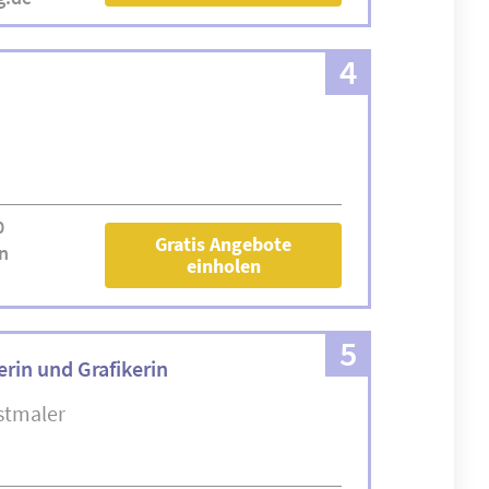
4
0
Gratis Angebote
n
einholen
5
erin und Grafikerin
stmaler