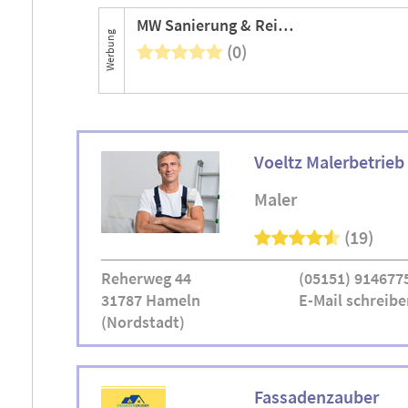
MW Sanierung & Reinigung
Werbung
(0)
Voeltz Malerbetrieb
Maler
(19)
Reherweg 44
(05151) 914677
31787 Hameln
E-Mail schreibe
(Nordstadt)
Fassadenzauber