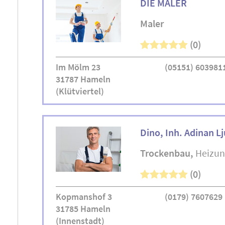
DIE MALER
Maler
(0)
Im Mölm 23
(05151) 603981
31787 Hameln
(Klütviertel)
Dino, Inh. Adinan L
Trockenbau
Heizun
(0)
Kopmanshof 3
(0179) 7607629
31785 Hameln
(Innenstadt)