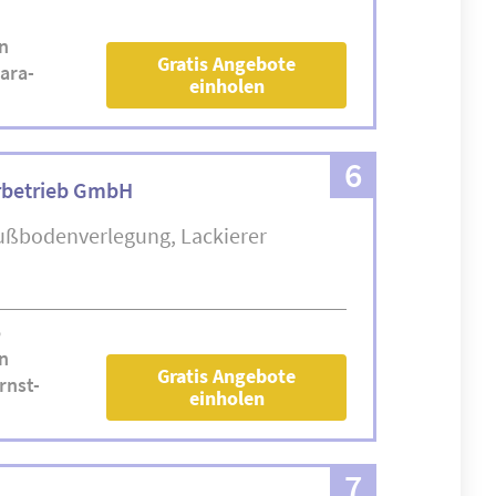
n
Gratis Angebote
ara-
einholen
6
rbetrieb GmbH
ußbodenverlegung
Lackierer
5
n
Gratis Angebote
rnst-
einholen
7