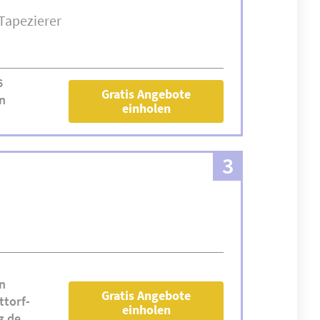
Tapezierer
6
Gratis Angebote
n
einholen
3
n
Gratis Angebote
ttorf-
einholen
g.de