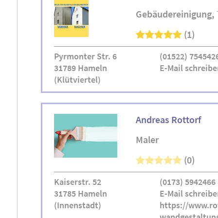
Gebäudereinigung
(1)
Pyrmonter Str. 6
(01522) 754542
31789 Hameln
E-Mail schreibe
(Klütviertel)
Andreas Rottorf
Maler
(0)
Kaiserstr. 52
(0173) 5942466
31785 Hameln
E-Mail schreibe
(Innenstadt)
https://www.ro
wandgestaltun