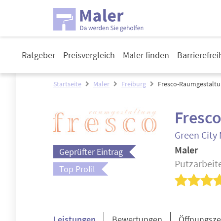
Ratgeber
Preisvergleich
Maler finden
Barrierefre
Startseite
Maler
Freiburg
Fresco-Raumgestalt
Fresc
Green City 
Maler
Geprüfter Eintrag
Putzarbeit
Top Profil
Leistungen
Bewertungen
Öffnungsze