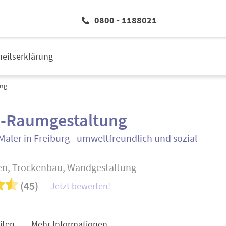
0800 - 1188021
iheitserklärung
ung
o-Raumgestaltung
Maler in Freiburg - umweltfreundlich und sozial
en, Trockenbau, Wandgestaltung
(45)
Jetzt bewerten!
iten
Mehr Informationen