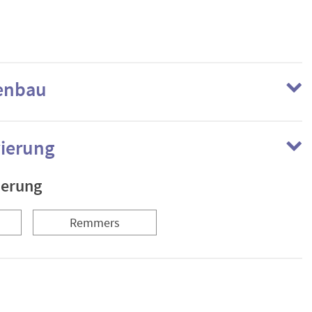
enbau
ierung
ierung
Remmers