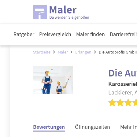
Ratgeber
Preisvergleich
Maler finden
Barrierefre
Startseite
Maler
Erlangen
Die Autoprofis GmbH
Die A
Karosserie
Lackierer,
Bewertungen
Öffnungszeiten
Mehr I