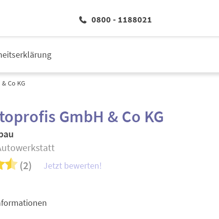
0800 - 1188021
iheitserklärung
 & Co KG
utoprofis GmbH & Co KG
bau
 Autowerkstatt
(2)
Jetzt bewerten!
nformationen