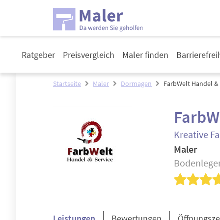
Ratgeber
Preisvergleich
Maler finden
Barrierefre
Startseite
Maler
Dormagen
FarbWelt Handel & 
FarbWe
Kreative Fa
Maler
Bodenleger
Leistungen
Bewertungen
Öffnungsze