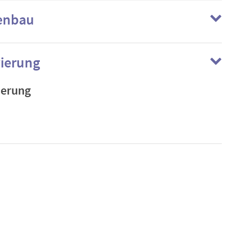
enbau
ierung
ierung