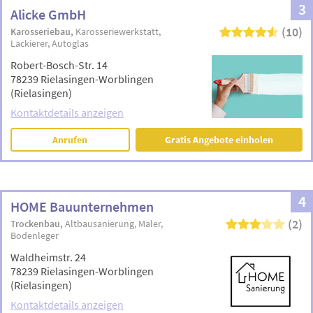
3
Alicke GmbH
(10)
Karosseriebau
Karosseriewerkstatt
Lackierer
Autoglas
Robert-Bosch-Str. 14
78239 Rielasingen-Worblingen
(Rielasingen)
Kontaktdetails anzeigen
Anrufen
Gratis Angebote einholen
4
HOME Bauunternehmen
(2)
Trockenbau
Altbausanierung
Maler
Bodenleger
Waldheimstr. 24
78239 Rielasingen-Worblingen
(Rielasingen)
Kontaktdetails anzeigen