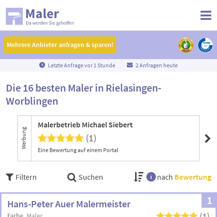
Mehrere Anbieter anfragen & sparen!
Mehrere Anbieter anfragen & sparen!
Letzte Anfrage vor
1
Stunde
2 Anfragen heute
Die 16 besten Maler in Rielasingen-
Worblingen
Malerbetrieb Michael Siebert
Ma
Werbung
(1)
Eine Bewertung auf einem Portal
Filtern
Suchen
nach
Bewertung
1
Hans-Peter Auer Malermeister
(1)
Farbe
Maler