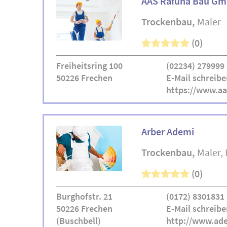
AAS Rafuna Bau G
Trockenbau
Maler
(0)
Freiheitsring 100
(02234) 279999
50226 Frechen
E-Mail schreibe
https://www.aa
Arber Ademi
Trockenbau
Maler
(0)
Burghofstr. 21
(0172) 8301831
50226 Frechen
E-Mail schreibe
(Buschbell)
http://www.ad