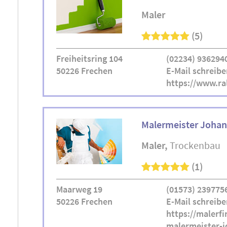
Maler
(5)
Freiheitsring 104
(02234) 936294
50226 Frechen
E-Mail schreibe
https://www.ra
Malermeister Joha
Maler
Trockenbau
(1)
Maarweg 19
(01573) 239775
50226 Frechen
E-Mail schreibe
https://malerfi
malermeister-j