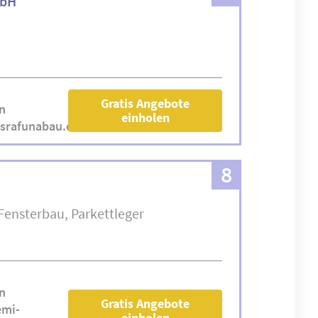
mbH
Gratis Angebote
n
einholen
srafunabau.de
8
Fensterbau
Parkettleger
n
Gratis Angebote
emi-
einholen