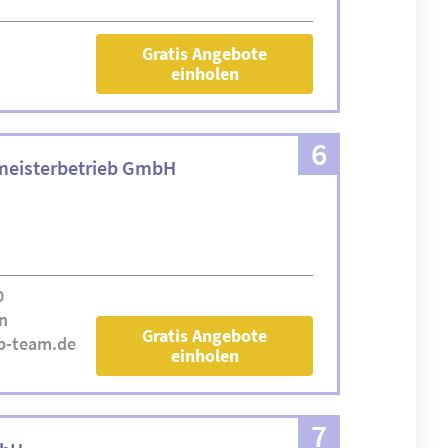
Gratis Angebote
einholen
6
meisterbetrieb GmbH
0
n
Gratis Angebote
b-team.de
einholen
7