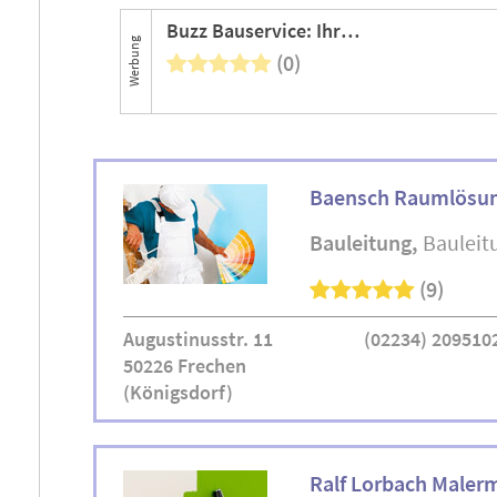
Buzz Bauservice: Ihr Experte für Bauvorhaben und Renovierungsprojekte
Werbung
(0)
Baensch Raumlösu
Bauleitung
Bauleit
(9)
Augustinusstr. 11
(02234) 209510
50226 Frechen
(Königsdorf)
Ralf Lorbach Malerm