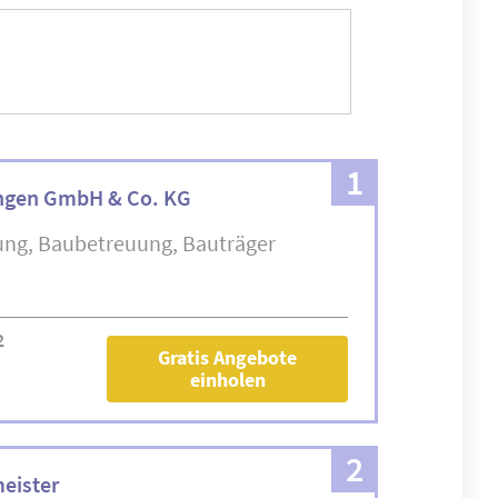
1
ngen GmbH & Co. KG
ung
Baubetreuung
Bauträger
2
Gratis Angebote
einholen
2
eister