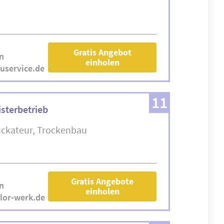
Gratis Angebot
n
einholen
auservice.de
11
sterbetrieb
uckateur
Trockenbau
Gratis Angebote
n
einholen
lor-werk.de