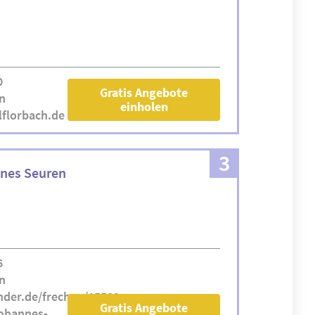
0
Gratis Angebote
n
einholen
lflorbach.de
3
nnes Seuren
6
n
nder.de/frechen/15582-
Gratis Angebote
ohannes-