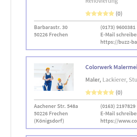
Renovierung
(0)
Barbarastr. 30
(0173) 9600381
50226 Frechen
E-Mail schreibe
https://buzz-b
Colorwerk Malermei
Maler
Lackierer
St
(0)
Aachener Str. 548a
(0163) 2197829
50226 Frechen
E-Mail schreibe
(Königsdorf)
https://www.co