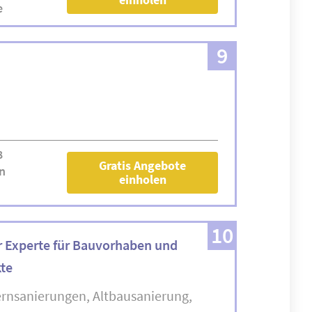
e
9
8
Gratis Angebote
n
einholen
10
r Experte für Bauvorhaben und
te
rnsanierungen
Altbausanierung