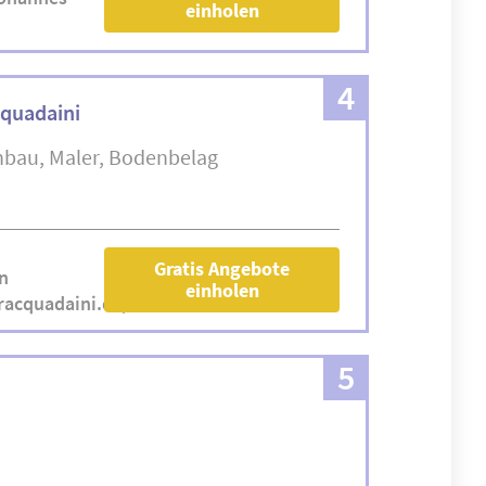
einholen
4
quadaini
nbau
Maler
Bodenbelag
Gratis Angebote
n
einholen
racquadaini.de/
5