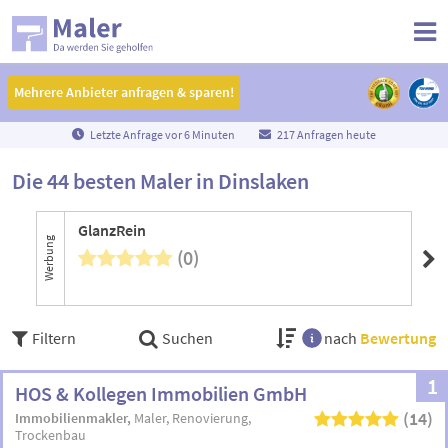
Mehrere Anbieter anfragen & sparen!
Mehrere Anbieter anfragen & sparen!
Letzte Anfrage vor
6
Minuten
217 Anfragen heute
Die 44 besten Maler in Dinslaken
GlanzRein
Ka
Werbung
(0)
Filtern
Suchen
nach
Bewertung
1
HOS & Kollegen Immobilien GmbH
(14)
Immobilienmakler
Maler
Renovierung
Trockenbau